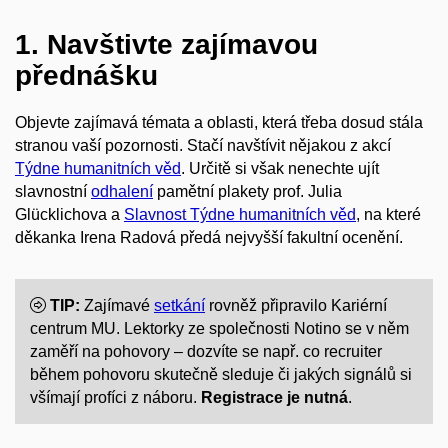
1. Navštivte zajímavou
přednášku
Objevte zajímavá témata a oblasti, která třeba dosud stála
stranou vaší pozornosti. Stačí navštívit nějakou z akcí
Týdne humanitních věd
. Určitě si však nenechte ujít
slavnostní
odhalení
pamětní plakety prof. Julia
Glücklichova a
Slavnost Týdne humanitních věd
, na které
děkanka Irena Radová předá nejvyšší fakultní ocenění.
TIP:
Zajímavé
setkání
rovněž připravilo Kariérní
centrum MU. Lektorky ze společnosti Notino se v něm
zaměří na pohovory – dozvíte se např. co recruiter
během pohovoru skutečně sleduje či jakých signálů si
všímají profíci z náboru.
Registrace je nutná
.