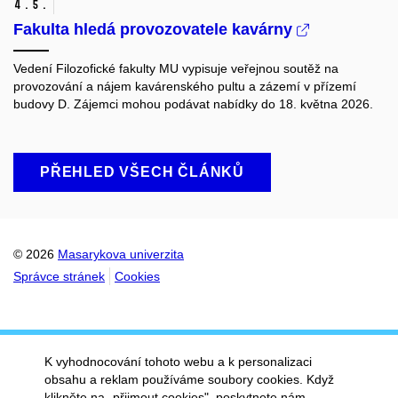
4.
5.
Fakulta hledá provozovatele kavárny
Vedení Filozofické fakulty MU vypisuje veřejnou soutěž na
provozování a nájem kavárenského pultu a zázemí v přízemí
budovy D. Zájemci mohou podávat nabídky do 18. května 2026.
PŘEHLED VŠECH ČLÁNKŮ
© 2026
Masarykova univerzita
Správce stránek
Cookies
K vyhodnocování tohoto webu a k personalizaci
obsahu a reklam používáme soubory cookies. Když
klikněte na „přijmout cookies", poskytnete nám