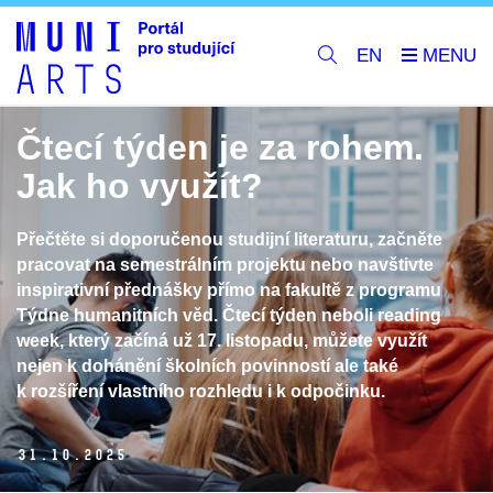
EN
Čtecí týden je za rohem.
Jak ho využít?
Přečtěte si doporučenou studijní literaturu, začněte
pracovat na semestrálním projektu nebo navštivte
inspirativní přednášky přímo na fakultě z programu
Týdne humanitních věd. Čtecí týden neboli reading
week, který začíná už 17. listopadu, můžete využít
nejen k dohánění školních povinností ale také
k rozšíření vlastního rozhledu i k odpočinku.
31.
10.
2025