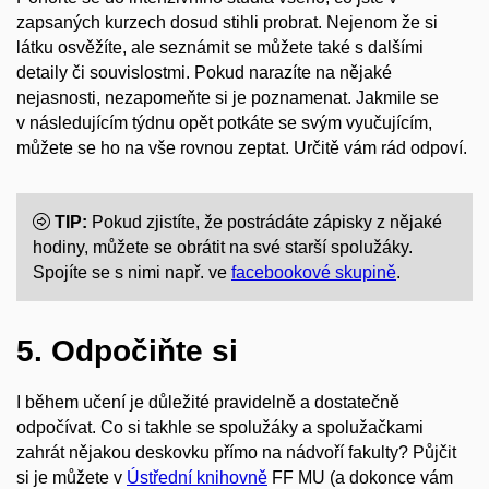
zapsaných kurzech dosud stihli probrat. Nejenom že si
látku osvěžíte, ale seznámit se můžete také s dalšími
detaily či souvislostmi. Pokud narazíte na nějaké
nejasnosti, nezapomeňte si je poznamenat. Jakmile se
v následujícím týdnu opět potkáte se svým vyučujícím,
můžete se ho na vše rovnou zeptat. Určitě vám rád odpoví.
TIP:
Pokud zjistíte, že postrádáte zápisky z nějaké
hodiny, můžete se obrátit na své starší spolužáky.
Spojíte se s nimi např. ve
facebookové skupině
.
5. Odpočiňte si
I během učení je důležité pravidelně a dostatečně
odpočívat. Co si takhle se spolužáky a spolužačkami
zahrát nějakou deskovku přímo na nádvoří fakulty? Půjčit
si je můžete v
Ústřední knihovně
FF MU (a dokonce vám