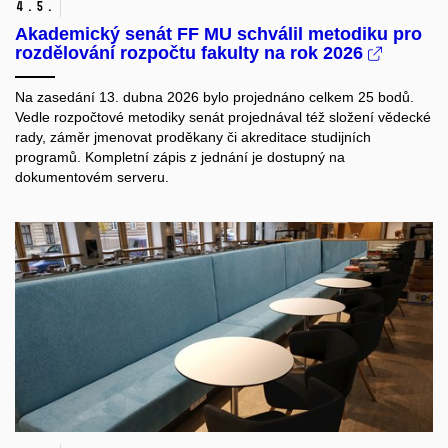
4.
5.
Akademický senát FF MU schválil metodiku pro
rozdělování rozpočtu fakulty na rok 2026
Na zasedání 13. dubna 2026 bylo projednáno celkem 25 bodů.
Vedle rozpočtové metodiky senát projednával též složení vědecké
rady, záměr jmenovat proděkany či akreditace studijních
programů. Kompletní zápis z jednání je dostupný na
dokumentovém serveru.