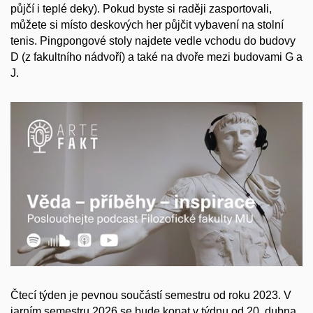
půjčí i teplé deky). Pokud byste si raději zasportovali,
můžete si místo deskových her půjčit vybavení na stolní
tenis. Pingpongové stoly najdete vedle vchodu do budovy
D (z fakultního nádvoří) a také na dvoře mezi budovami G a
J.
Čtecí týden je pevnou součástí semestru od roku 2023. V
jarním semestru 2026 se bude konat v týdnu od 20. dubna.