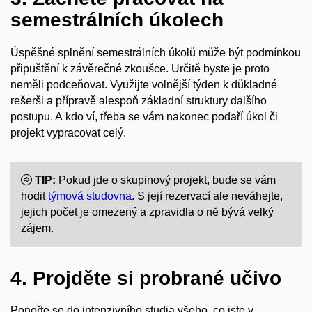
semestrálních úkolech
Úspěšné splnění semestrálních úkolů může být podmínkou
připuštění k závěrečné zkoušce. Určitě byste je proto
neměli podceňovat. Využijte volnější týden k důkladné
rešerši a přípravě alespoň základní struktury dalšího
postupu. A kdo ví, třeba se vám nakonec podaří úkol či
projekt vypracovat celý.
TIP:
Pokud jde o skupinový projekt, bude se vám
hodit
týmová studovna
. S její rezervací ale neváhejte,
jejich počet je omezený a zpravidla o ně bývá velký
zájem.
4. Projděte si probrané učivo
Ponořte se do intenzivního studia všeho, co jste v