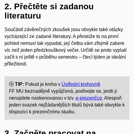
2. Přečtěte si zadanou
literaturu
Součástí závěrečných zkoušek jsou obvykle také otázky
vycházející ze zadané literatury. A přestože to na první
pohled nemusí tak vypadat, její četba vám zřejmě zabere
víc než jeden předzkouškový večer. Určitě se proto vyplatí
začít s ní ještě v průběhu semestru – čtecí týden je ideální
příležitostí.
TIP:
Pokud je kniha v
Ústřední knihovn
ě
FF MU beznadějně vypůjčená, podívejte se, jestli ji
nenajdete naskenovanou v tzv.
e-prezenčce
. Alespoň
jeden svazek nejžádanějších titulů bývá také obvykle k
dispozici k prezenčnímu studiu.
3. Začněte pracovat na