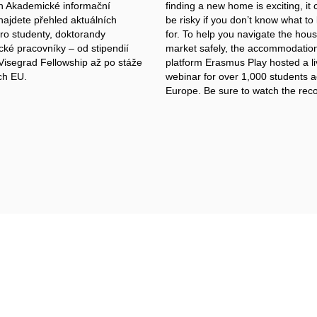
ch Akademické informační
finding a new home is exciting, it 
najdete přehled aktuálních
be risky if you don’t know what to
ro studenty, doktorandy
for. To help you navigate the hou
cké pracovníky – od stipendií
market safely, the accommodatio
Visegrad Fellowship až po stáže
platform
Erasmus Play
hosted a l
ích EU.
webinar for over 1,000 students 
Europe.
Be sure to watch the reco