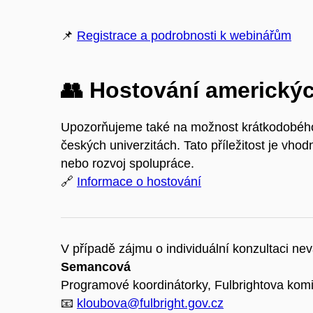
📌
Registrace a podrobnosti k webinářům
👥 Hostování americký
Upozorňujeme také na možnost krátkodobého
českých univerzitách. Tato příležitost je vh
nebo rozvoj spolupráce.
🔗
Informace o hostování
V případě zájmu o individuální konzultaci ne
Semancová
Programové koordinátorky, Fulbrightova kom
📧
kloubova@fulbright.gov.cz