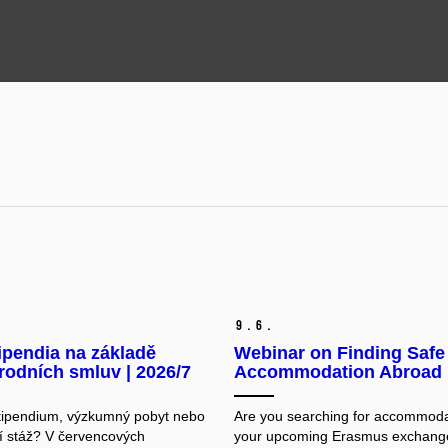
9.
6.
ipendia na základě
Webinar on Finding Safe
odních smluv | 2026/7
Accommodation Abroad
tipendium, výzkumný pobyt nebo
Are you searching for accommoda
í stáž? V červencových
your upcoming Erasmus exchang