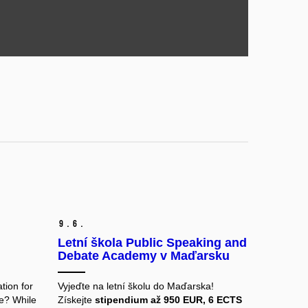
9.
6.
Letní škola Public Speaking and
Debate Academy v Maďarsku
tion for
Vyjeďte na letní školu do Maďarska!
e? While
Získejte
stipendium až 950 EUR, 6 ECTS