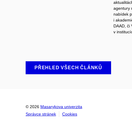
aktualitá
agentury 
nabídek p
i akademi
DAAD, či 
v instituc
PŘEHLED VŠECH ČLÁNKŮ
© 2026
Masarykova univerzita
Správce stránek
Cookies