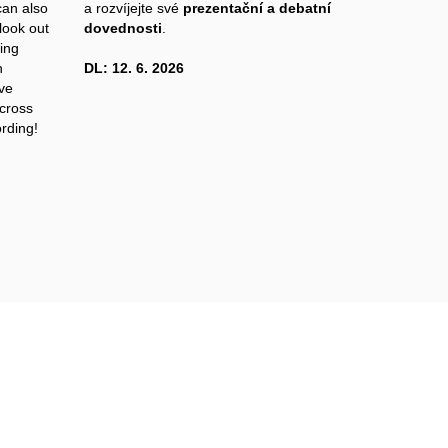
can also
a rozvíjejte své
prezentační a debatní
 look out
dovednosti
.
sing
n
DL: 12. 6. 2026
ive
across
rding!