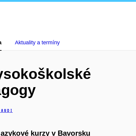
a
Aktuality a termíny
vysokoškolské
agogy
randi
jazykové kurzy v Bavorsku