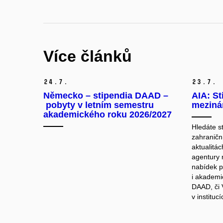
Více článků
24.
7.
23.
7.
Německo – stipendia DAAD –
AIA: St
pobyty v letním semestru
mezinár
akademického roku 2026/2027
Hledáte s
zahraničn
aktualitá
agentury 
nabídek p
i akademi
DAAD, či 
v instituc