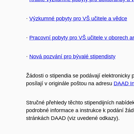
·
Výzkumné pobyty pro VŠ učitele a vědce
·
Pracovní pobyty pro VŠ učitele v oborech a
·
Nová pozvání pro bývalé stipendisty
Žádosti o stipendia se podávají elektronicky
posílají v originále poštou na adresu
DAAD In
Stručné přehledy těchto stipendijních nabídek
podrobné informace a instrukce k podání žádo
stránkách DAAD (viz uvedené odkazy).