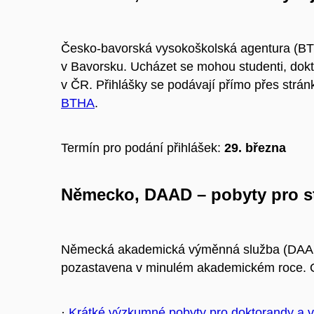
Česko-bavorská vysokoškolská agentura
(BTH
v Bavorsku. Ucházet se mohou studenti, dokto
v ČR.
Přihlášky se podávají přímo přes strá
BTHA
.
Termín pro podání přihlášek:
29. března
Německo, DAAD – pobyty pro s
Německá akademická výměnná služba
(DAAD)
pozastavena v minulém akademickém roce. Op
·
Krátké výzkumné pobyty pro doktorandy a v