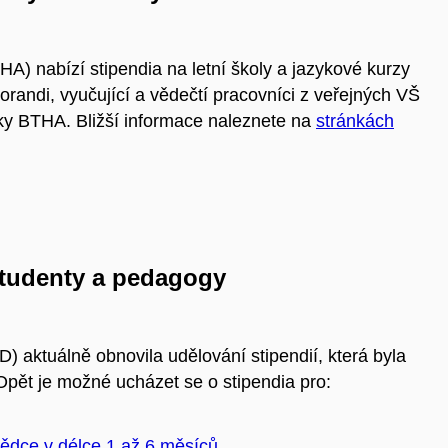
A) nabízí stipendia na letní školy a jazykové kurzy
randi, vyučující a vědečtí pracovníci z veřejných VŠ
nky BTHA. Bližší informace naleznete na
stránkách
tudenty a pedagogy
 aktuálně obnovila udělování stipendií, která byla
ět je možné ucházet se o stipendia pro:
ědce v délce 1 až 6 měsíců