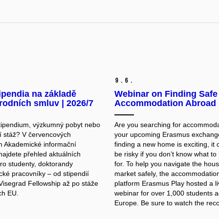
9.
6.
ipendia na základě
Webinar on Finding Safe
odních smluv | 2026/7
Accommodation Abroad
tipendium, výzkumný pobyt nebo
Are you searching for accommoda
í stáž? V červencových
your upcoming Erasmus exchang
ch Akademické informační
finding a new home is exciting, it 
najdete přehled aktuálních
be risky if you don’t know what to
ro studenty, doktorandy
for. To help you navigate the hou
cké pracovníky – od stipendií
market safely, the accommodatio
Visegrad Fellowship až po stáže
platform
Erasmus Play
hosted a l
ích EU.
webinar for over 1,000 students 
Europe.
Be sure to watch the reco