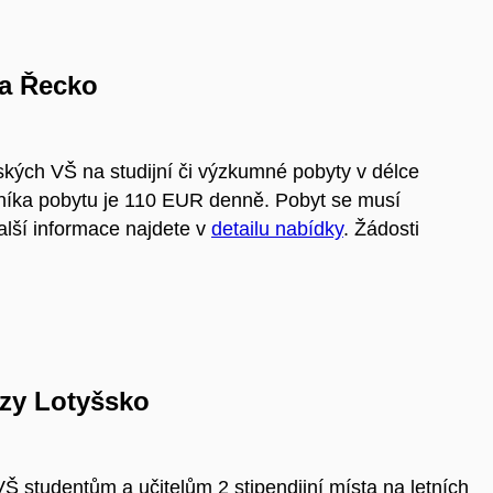
ia Řecko
kých VŠ na studijní či výzkumné pobyty v délce
tníka pobytu je 110 EUR denně. Pobyt se musí
lší informace najdete v
detailu nabídky
. Žádosti
urzy Lotyšsko
VŠ studentům a učitelům 2 stipendijní místa na letních