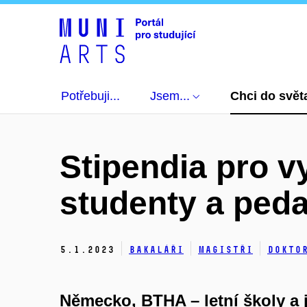
Potřebuji...
Jsem...
Chci do svět
Stipendia pro 
studenty a ped
5.
1.
2023
Bakaláři
Magistři
Dokto
Německo, BTHA – letní školy a 