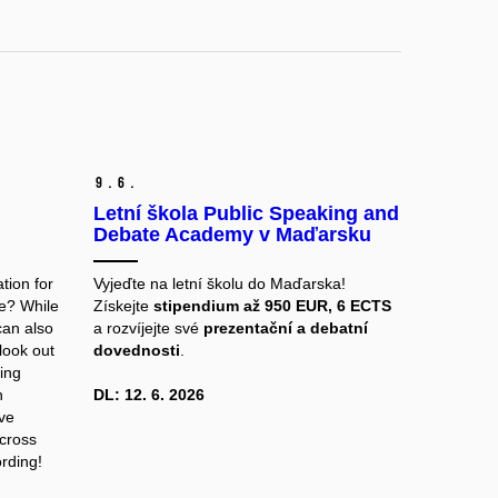
9.
6.
Letní škola Public Speaking and
Debate Academy v Maďarsku
tion for
Vyjeďte na letní školu do Maďarska!
e? While
Získejte
stipendium až 950 EUR, 6 ECTS
can also
a rozvíjejte své
prezentační a debatní
 look out
dovednosti
.
sing
n
DL: 12. 6. 2026
ive
across
rding!