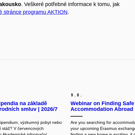
akousko
. Veškeré potřebné informace k tomu, jak
é stránce programu AKTION
.
9.
6.
ipendia na základě
Webinar on Finding Safe
odních smluv | 2026/7
Accommodation Abroad
tipendium, výzkumný pobyt nebo
Are you searching for accommoda
í stáž? V červencových
your upcoming Erasmus exchang
ch Akademické informační
finding a new home is exciting, it 