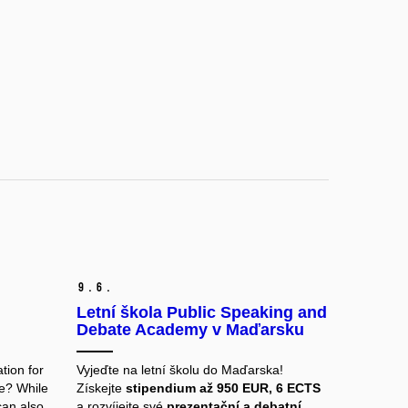
9.
6.
Letní škola Public Speaking and
Debate Academy v Maďarsku
tion for
Vyjeďte na letní školu do Maďarska!
e? While
Získejte
stipendium až 950 EUR, 6 ECTS
can also
a rozvíjejte své
prezentační a debatní