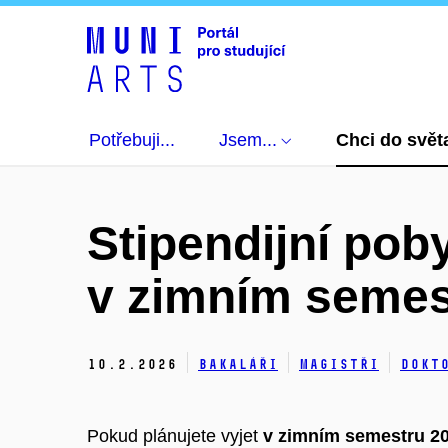
Potřebuji...
Jsem...
Chci do svět
Stipendijní pob
v zimním semes
10.
2.
2026
Bakaláři
Magistři
Dokt
Pokud plánujete vyjet
v zimním semestru 2