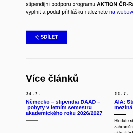
stipendijní podporu programu
AKTION ČR-R
vyplnit a podat přihlášku naleznete
na webov
SDÍLET
Více článků
24.
7.
23.
7.
Německo – stipendia DAAD –
AIA: St
pobyty v letním semestru
mezinár
akademického roku 2026/2027
Hledáte s
zahraničn
aktualitá