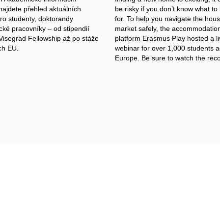
najdete přehled aktuálních
be risky if you don’t know what to
ro studenty, doktorandy
for. To help you navigate the hou
cké pracovníky – od stipendií
market safely, the accommodatio
Visegrad Fellowship až po stáže
platform
Erasmus Play
hosted a l
ích EU.
webinar for over 1,000 students 
Europe.
Be sure to watch the reco