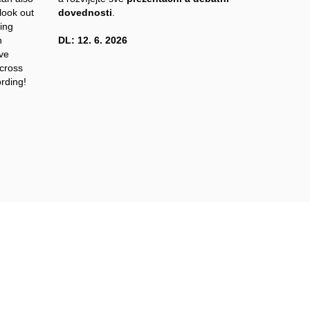
 look out
dovednosti
.
sing
n
DL: 12. 6. 2026
ive
across
rding!