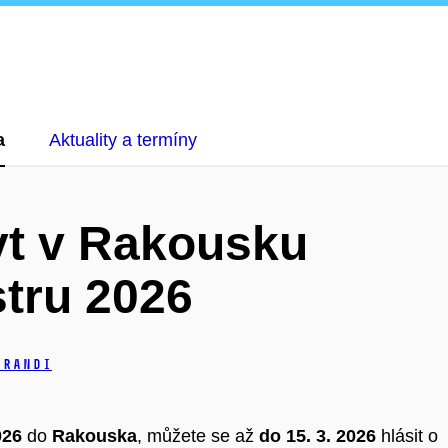
a
Aktuality a termíny
yt v Rakousku
tru 2026
orandi
026
do
Rakouska
, můžete se až
do 15. 3. 2026
hlásit o