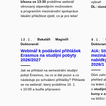
března ve 13:30
proběhne webinář
vybrat!
věnovaný stipendijním možnostem
DL:
různé
a programům mezinárodní spolupráce.
Ideální příležitost zjistit, co je pro tebe!
Bakaláři
Magistři
12.
1.
8.
1.
Doktorandi
Doktoran
Webinář k podávání přihlášek
AIA: St
Erasmus na studijní pobyty
meziná
2026/2027
nabídky
2026/1
Jak se přihlásit na semestrální studijní
Dům zahra
pobyt Erasmus, na co si dát pozor a co
přehled ak
následuje po schválení přihlášky? Přihlaste
na leden 
se na webinář, který proběhne 16. 1.
o
studijn
v 10:00 a buďte připraveni.
kurzy v z
na blížící