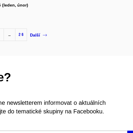
 (leden, únor)
…
26
Další
e?
e newsletterem informovat o aktuálních
jte do tematické skupiny na Facebooku.