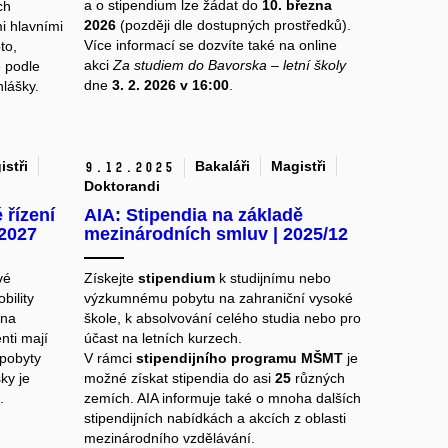
a o stipendium lze žádat do
10. března
ch
2026
(později dle dostupných prostředků).
mi hlavními
Více informací se dozvíte také na online
to,
akci
Za studiem do Bavorska – letní školy
e podle
dne
3. 2. 2026 v 16:00
.
hlášky.
istři
Bakaláři
Magistři
9.
12.
2025
Doktorandi
řízení
AIA: Stipendia na základě
2027
mezinárodních smluv | 2025/12
vé
Získejte
stipendium
k studijnímu nebo
bility
výzkumnému pobytu na zahraniční vysoké
 na
škole, k absolvování celého studia nebo pro
nti mají
účast na letních kurzech.
 pobyty
V rámci
stipendijního programu MŠMT
je
ky je
možné získat stipendia do asi
25
různých
.
zemích. AIA informuje také o mnoha dalších
stipendijních nabídkách a akcích z oblasti
mezinárodního vzdělávání.