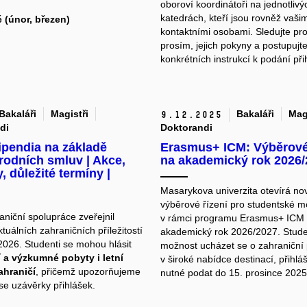
oboroví koordinátoři na jednotlivý
katedrách, kteří jsou rovněž vaši
 (únor, březen)
kontaktními osobami. Sledujte pro
prosím, jejich pokyny a postupujt
konkrétních instrukcí k podání při
Bakaláři
Magistři
Bakaláři
Mag
9.
12.
2025
di
Doktorandi
ipendia na základě
Erasmus+ ICM: Výběrové 
rodních smluv | Akce,
na akademický rok 2026/
, důležité termíny |
Masarykova univerzita otevírá no
výběrové řízení pro studentské mo
niční spolupráce zveřejnil
v rámci programu Erasmus+ ICM
tuálních zahraničních příležitostí
akademický rok 2026/2027. Stude
2026. Studenti se mohou hlásit
možnost ucházet se o zahraniční
í a výzkumné pobyty i letní
v široké nabídce destinací, přihláš
ahraničí
, přičemž upozorňujeme
nutné podat do 15. prosince 2025
 se uzávěrky přihlášek.