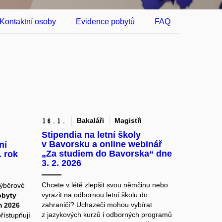
Kontaktní osoby
Evidence pobytů
FAQ
Bakaláři
Magistři
16.
1.
Stipendia na letní školy
v Bavorsku a online webinář
ní
„Za studiem do Bavorska“ dne
 rok
3. 2. 2026
Chcete v létě zlepšit svou němčinu nebo
výběrové
vyrazit na odbornou letní školu do
obyty
zahraničí? Uchazeči mohou vybírat
m 2026
z jazykových kurzů i odborných programů
přístupňují