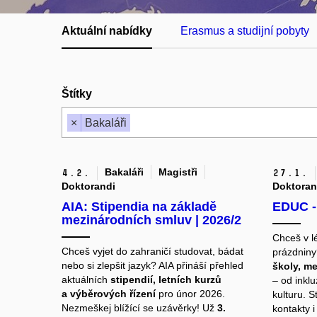
Aktuální nabídky
Erasmus a studijní pobyty
Štítky
×
Bakaláři
Bakaláři
Magistři
4.
2.
27.
1.
Doktorandi
Doktoran
AIA: Stipendia na základě
EDUC - 
mezinárodních smluv | 2026/2
Chceš v lé
Chceš vyjet do zahraničí studovat, bádat
prázdnin
nebo si zlepšit jazyk? AIA přináší přehled
školy, me
aktuálních
stipendií, letních kurzů
– od inklu
a výběrových řízení
pro únor 2026.
kulturu. 
Nezmeškej blížící se uzávěrky!
Už
3.
kontakty i