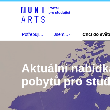
Potřebuji...
Jsem...
Chci do svět
Aktuální nabídk
pobytů pro stud