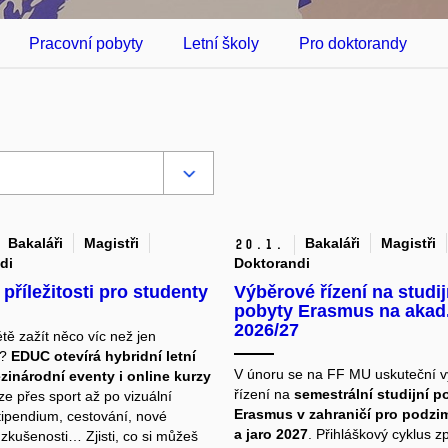
Pracovní pobyty
Letní školy
Pro doktorandy
Bakaláři
Magistři
Bakaláři
Magistři
20.
1.
di
Doktorandi
příležitosti pro studenty
Výběrové řízení na studij
pobyty Erasmus na akad.
2026/27
tě zažít něco víc než jen
y?
EDUC otevírá hybridní letní
V únoru se na FF MU uskuteční 
zinárodní eventy i online kurzy
řízení na
semestrální studijní p
ze přes sport až po vizuální
Erasmus v zahraničí pro podzi
Stipendium, cestování, nové
a jaro 2027
. Přihláškový cyklus z
 zkušenosti… Zjisti, co si můžeš