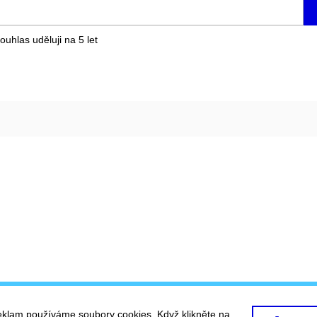
ouhlas uděluji na 5
let
eklam používáme soubory cookies. Když klikněte na