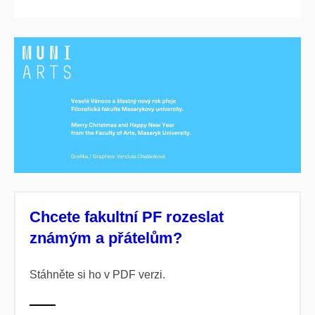
Chcete fakultní PF rozeslat
známým a přátelům?
Stáhněte si ho v PDF verzi.