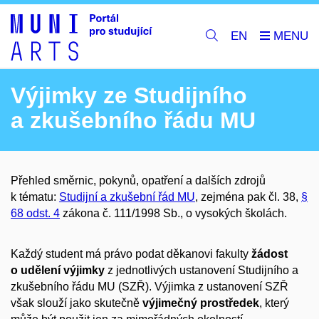
EN
Výjimky ze Studijního
a zkušebního řádu MU
Přehled směrnic, pokynů, opatření a dalších zdrojů
k tématu:
Studijní a zkušební řád MU
, zejména pak
čl. 38
,
§
68 odst. 4
zákona č. 111/1998 Sb., o vysokých školách.
Každý student má právo podat děkanovi fakulty
žádost
o udělení výjimky
z jednotlivých ustanovení Studijního a
zkušebního řádu MU (SZŘ).
Výjimka z ustanovení SZŘ
však slouží jako skutečně
výjimečný prostředek
, který