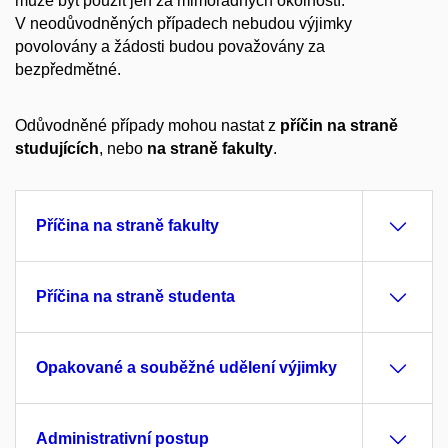
může být použit jen za mimořádných okolností.
V neodůvodněných případech nebudou výjimky
povolovány a žádosti
budou považovány za
bezpředmětné.
Odůvodněné případy mohou nastat z
příčin na straně
studujících
, nebo
na
straně fakulty
.
Příčina na straně fakulty
Příčina na straně studenta
Opakované a souběžné udělení výjimky
Administrativní postup