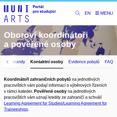
EN
Oboroví koordinátoři
a pověřené osoby
ro doktorandy
Kontaktní osoby
Evidence pobytů
FAQ
Koordinátoři zahraničních pobytů
na jednotlivých
pracovištích vám podají informací o výběrových řízeních
v rámci kateder.
Pověřené osoby
na jednotlivých
pracovištích vám uznají kredity ze zahraničí a schválí
Learning Agreement for Studies/Learning Agreement for
Traineeships
.