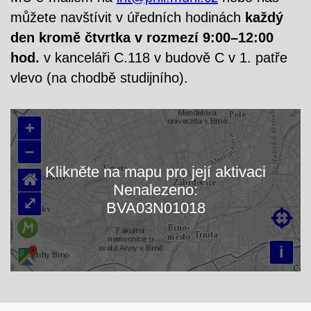
můžete navštívit v úředních hodinách
každý
den kromě čtvrtka v
rozmezí 9:00–12:00
hod.
v kanceláři C.118 v budově C v 1. patře
vlevo (na chodbě studijního).
+
–
Klikněte na mapu pro její aktivaci
⌂
Nenalezeno:
Načítám mapu…
⤢
BVA03N01018

i